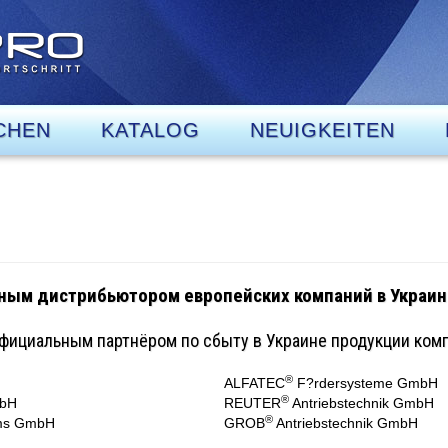
CHEN
KATALOG
NEUIGKEITEN
ым дистрибьютором европейских компаний в Украин
фициальным партнёром по сбыту в Украине продукции комп
®
ALFATEC
F?rdersysteme GmbH
®
mbH
REUTER
Antriebstechnik GmbH
®
ms GmbH
GROB
Antriebstechnik GmbH