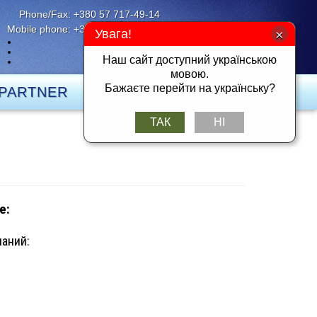
Phone/Fax: +380 57 717-49-14
Mobile phone: +380 50 401-26-25
Увага!
UK
RU
Наш сайт доступний українською
DE
мовою.
Бажаєте перейти на українську?
PARTNER
KONTACT
ТАК
НІ
е:
аний: