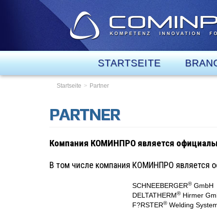
STARTSEITE
BRAN
Startseite
Partner
PARTNER
Компания КОМИНПРО является официальн
В том числе компания КОМИНПРО является о
®
SCHNEEBERGER
GmbH
®
DELTATHERM
Hirmer G
®
F?RSTER
Welding Syste