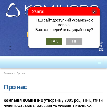
Увага!
Наш сайт доступний українською
Тел./Факс: +380 57 717-49-14
мовою.
Мобільний: +380 50 401-26-25
Бажаєте перейти на українську?
ЗАМОВИТИ ЗВОРОТНІЙ ДЗВІНОК
ТАК
НІ
UK
RU
DE
Головна
Про нас
Про нас
Компанія КОМІНПРО
утворена у 2005 році з ініціативи
групи інженерів Німеччини та України. Основною