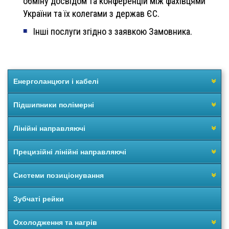
обміну досвідом та конференцій між фахівцями
України та їх колегами з держав ЄС.
Інші послуги згідно з заявкою Замовника.
Енерголанцюги і кабелі
Підшипники полімерні
Лінійні направляючі
Прецизійні лінійні направляючі
Системи позиціонування
Зубчаті рейки
Охолодження та нагрів