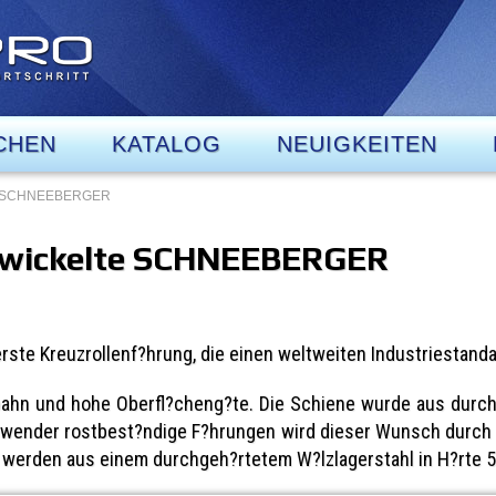
CHEN
KATALOG
NEUIGKEITEN
lte SCHNEEBERGER
ntwickelte SCHNEEBERGER
te Kreuzrollenf?hrung, die einen weltweiten Industriestandard
fbahn und hohe Oberfl?cheng?te. Die Schiene wurde aus durc
Anwender rostbest?ndige F?hrungen wird dieser Wunsch durch 
, werden aus einem durchgeh?rtetem W?lzlagerstahl in H?rte 5