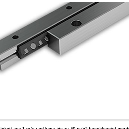
digkeit von 1 m/s und kann bis zu 50 m/s? beschleunigt werde