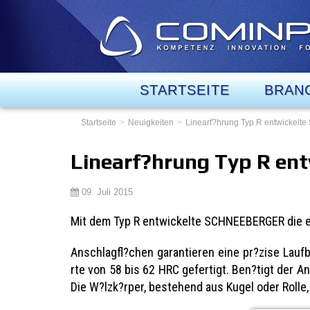
STARTSEITE
BRAN
Startseite
Neuigkeiten
Linearf?hrung Typ R entwicke
Linearf?hrung Typ R e
09. Juli 2015
Mit dem Typ R entwickelte SCHNEEBERGER die ers
Anschlagfl?chen garantieren eine pr?zise Lau
rte von 58 bis 62 HRC gefertigt. Ben?tigt der 
Die W?lzk?rper, bestehend aus Kugel oder Rolle