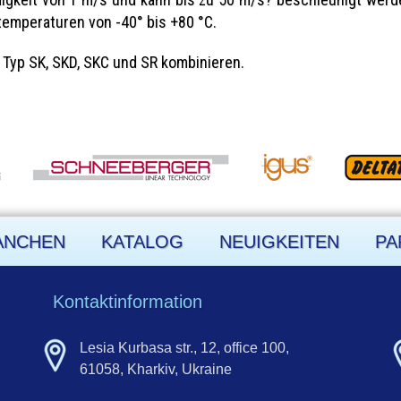
temperaturen von -40° bis +80 °C.
 Typ SK, SKD, SKC und SR kombinieren.
ANCHEN
KATALOG
NEUIGKEITEN
PA
Kontaktinformation
Lesia Kurbasa str., 12, office 100,
61058, Kharkiv, Ukraine