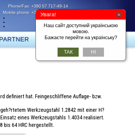
Phone/Fax: +380 57 717-49-14
Mobile phone: +380 50 401-26-25
Увага!
UK
RU
Наш сайт доступний українською
DE
мовою.
Бажаєте перейти на українську?
PARTNER
KONTACT
ТАК
НІ
 definiert hat. Feingeschliffene Auflage- bzw.
hgeh?rtetem Werkzeugstahl 1.2842 mit einer H?
Einsatz eines Werkzeugstahls 1.4034 realisiert.
8 bis 64 HRC hergestellt.