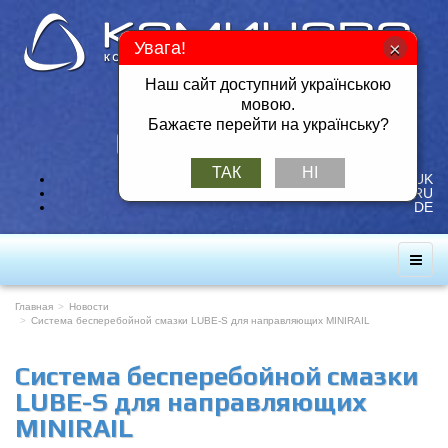
Увага!
Наш сайт доступний українською
Тел./Факс: +380 57 717-49-14
мовою.
Мобильный: +380 50 401-26-25
Бажаєте перейти на українську?
ЗАКАЗАТЬ ОБРАТНЫЙ ЗВОНОК
ТАК
НІ
UK
RU
DE
Главная
Новости
Система бесперебойной смазки LUBE-S для направляющих MINIRAIL
Система бесперебойной смазки
LUBE-S для направляющих
MINIRAIL