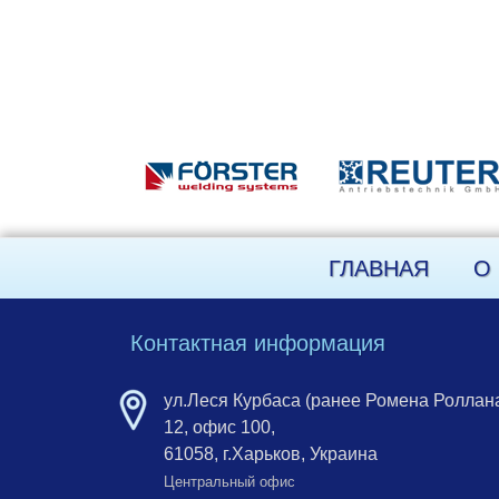
ГЛАВНАЯ
О
Контактная информация
ул.Леся Курбаса (ранее Ромена Роллана
12, офис 100,
61058, г.Харьков, Украина
Центральный офис