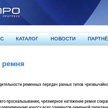
АС
КАТАЛОГ
НОВОСТИ
ПАРТН
 ремня
дительности ременных передач разных типов чрезвычайно
его проскальзыванию, чрезмерное натяжение ремня сокращ
еждевременному износу всех элементов ременной передачи