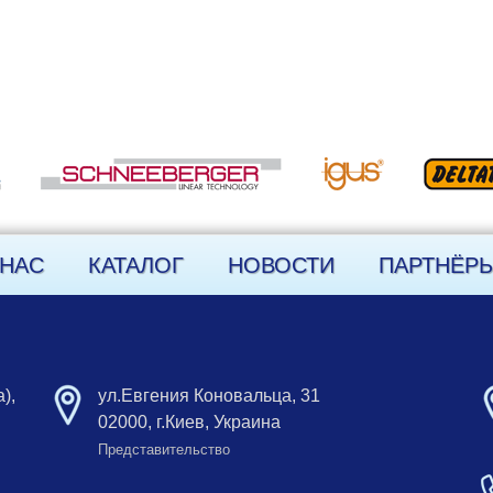
 НАС
КАТАЛОГ
НОВОСТИ
ПАРТНЁР
),
ул.Евгения Коновальца, 31
02000, г.Киев, Украина
Представительство