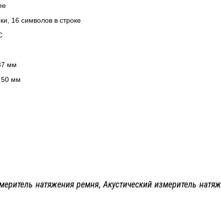
ее
ки, 16 символов в строке
C
37 мм
x 50 мм
змеритель натяжения ремня
,
Акустический измеритель натя