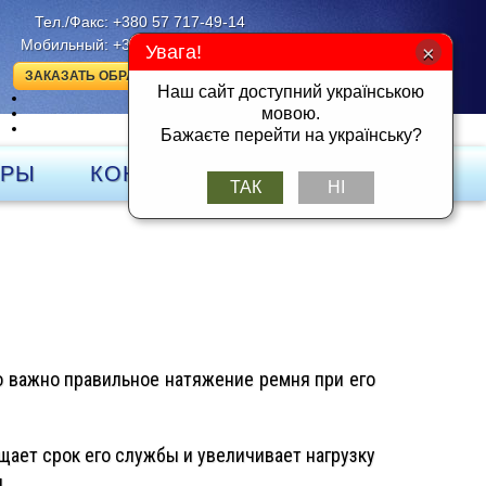
Тел./Факс: +380 57 717-49-14
Мобильный: +380 50 401-26-25
Увага!
ЗАКАЗАТЬ ОБРАТНЫЙ ЗВОНОК
Наш сайт доступний українською
UK
мовою.
RU
DE
Бажаєте перейти на українську?
ЁРЫ
КОНТАКТЫ
ТАК
НІ
 важно правильное натяжение ремня при его
ает срок его службы и увеличивает нагрузку
.