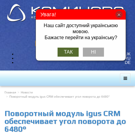
Увага!
Наш сайт доступний українською
Тел./Факс: +380 57 717-49-14
мовою.
Мобильный: +380 50 401-26-25
Бажаєте перейти на українську?
ЗАКАЗАТЬ ОБРАТНЫЙ ЗВОНОК
ТАК
НІ
UK
RU
DE
Главная
Новости
Поворотный модуль igus CRM обеспечивает угол поворота до 6480°
Поворотный модуль igus CRM
обеспечивает угол поворота до
6480°