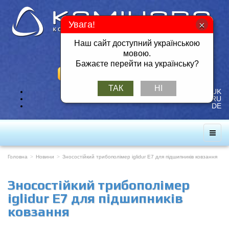
Увага!
Наш сайт доступний українською
Тел./Факс: +380 57 717-49-14
мовою.
Мобільний: +380 50 401-26-25
Бажаєте перейти на українську?
ЗАМОВИТИ ЗВОРОТНІЙ ДЗВІНОК
ТАК
НІ
UK
RU
DE
Головна
Новини
Зносостійкий трибополімер iglidur E7 для підшипників ковзання
Зносостійкий трибополімер
iglidur E7 для підшипників
ковзання