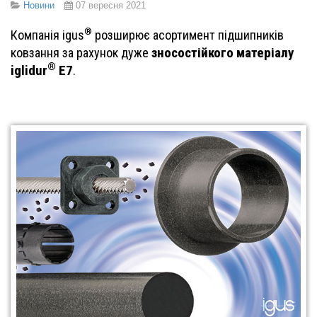
Новини
07 вересня 2021
®
Компанія igus
розширює асортимент підшипників
зносостійкого матеріалу
ковзання за рахунок дуже
®
iglidur
E7
.