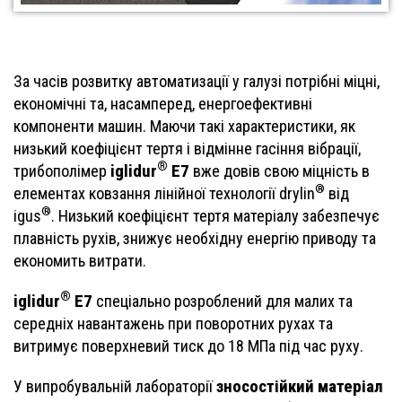
За часів розвитку автоматизації у галузі потрібні міцні,
економічні та, насамперед, енергоефективні
компоненти машин. Маючи такі характеристики, як
низький коефіцієнт тертя і відмінне гасіння вібрації,
®
iglidur
E7
трибополімер
вже довів свою міцність в
®
елементах ковзання лінійної технології drylin
від
®
igus
. Низький коефіцієнт тертя матеріалу забезпечує
плавність рухів, знижує необхідну енергію приводу та
економить витрати.
®
iglidur
E7
спеціально розроблений для малих та
середніх навантажень при поворотних рухах та
витримує поверхневий тиск до 18 МПа під час руху.
зносостійкий матеріал
У випробувальній лабораторії