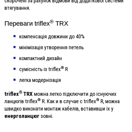
скорочені за рахунок відмови від додаткової системи
втягування.
®
Переваги triflex
TRX
компенсація довжини до 40%
мінімізація утворення петель
компактний дизайн
®
сумісність із triflex
R
легка модернізація
®
triflex
TRX
можна легко підключити до існуючих
®
®
ланцюгів triflex
R. Как и в случае с triflex
R, можна
швидко виконати монтаж кабелів, вставивши їх у
енерголанцюг
зовні.