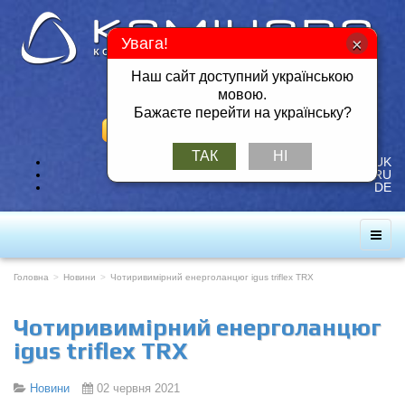
Увага!
Наш сайт доступний українською
Тел./Факс: +380 57 717-49-14
мовою.
Мобільний: +380 50 401-26-25
Бажаєте перейти на українську?
ЗАМОВИТИ ЗВОРОТНІЙ ДЗВІНОК
ТАК
НІ
UK
RU
DE
Головна
Новини
Чотиривимірний енерголанцюг igus triflex TRX
Чотиривимірний енерголанцюг
igus triflex TRX
Новини
02 червня 2021