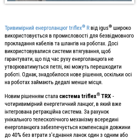
®
®
Тривимірний енерголанцюг triflex
R
від igus
широко
використовується в промисловості для безвідмовного
прокладання кабелів та шлангів на роботах. Досі
використовувалися системи втягування, щоб
гарантувати, що під час руху енерголанцюга не
утворюватимуться петлі, які можуть перешкодити
роботі. Однак, знадобилося нове рішення, оскільки осі
на роботах займають дедалі менше місця.
®
система triflex
TRX
Новим рішенням стала
-
чотиривимірний енергетичний ланцюг, в який вже
інтегрована ретракційна система. За рахунок
унікального телескопічного механізму всередині
енерголанцюга забезпечується компенсація довжини
до 40% без втрати з'єднання ланок один з одним або