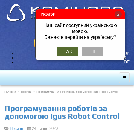
Увага!
Наш сайт доступний українською
Тел./Факс: +380 57 717-49-14
мовою.
Мобільний: +380 50 401-26-25
Бажаєте перейти на українську?
ЗАМОВИТИ ЗВОРОТНІЙ ДЗВІНОК
ТАК
НІ
UK
RU
DE
Головна
Новини
Програмування роботів за допомогою igus Robot Control
Програмування роботів за
допомогою igus Robot Control
Новини
24 липня 2020