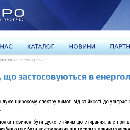
 НАС
КАТАЛОГ
НОВИНИ
ПАРТ
вуються в енерголанцюгах
, що застосовуються в енерго
дуже широкому спектру вимог: від стійкості до ультрафіо
.
олонки повинен бути дуже стійким до стирання, але при ц
окабелю має бути есктрудована під тиском з повним запов