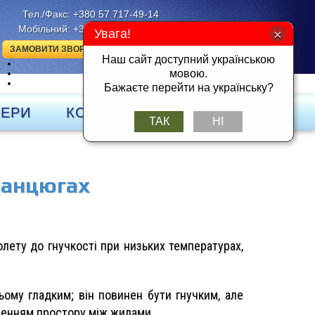
Тел./Факс: +380 57 717-49-14
Мобільний: +380 50 401-26-25
Увага!
ЗАМОВИТИ ЗВОРОТНІЙ ДЗВІНОК
Наш сайт доступний українською
UK
мовою.
RU
DE
Бажаєте перейти на українську?
НЕРИ
КОНТАКТИ
ТАК
НІ
ланцюгах
лету до гнучкості при низьких температурах,
ьому гладким; він повинен бути гнучким, але
ненням простору між жилами.