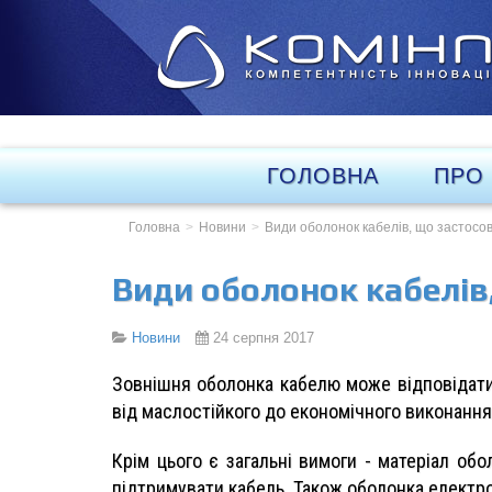
ГОЛОВНА
ПРО
Головна
Новини
Види оболонок кабелів, що застосо
Види оболонок кабелів
Новини
24 серпня 2017
Зовнішня оболонка кабелю може відповідати 
від маслостійкого до економічного виконання
Крім цього є загальні вимоги - матеріал об
підтримувати кабель. Також оболонка електр