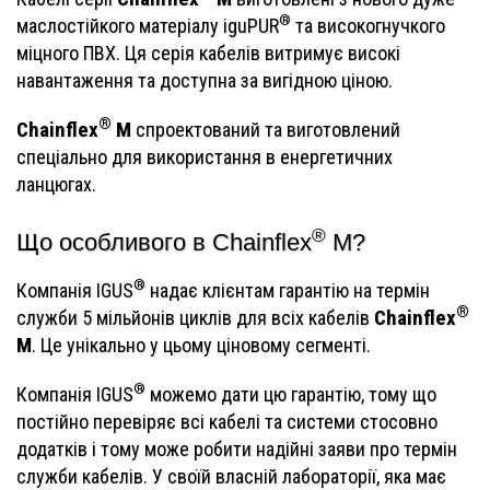
®
маслостійкого матеріалу iguPUR
та високогнучкого
міцного ПВХ. Ця серія кабелів витримує високі
навантаження та доступна за вигідною ціною.
®
Chainflex
M
спроектований та виготовлений
спеціально для використання в енергетичних
ланцюгах.
®
Що особливого в Chainflex
M?
®
Компанія IGUS
надає клієнтам гарантію на термін
®
Chainflex
служби 5 мільйонів циклів для всіх кабелів
M
. Це унікально у цьому ціновому сегменті.
®
Компанія IGUS
можемо дати цю гарантію, тому що
постійно перевіряє всі кабелі та системи стосовно
додатків і тому може робити надійні заяви про термін
служби кабелів. У своїй власній лабораторії, яка має