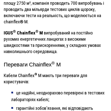
площу 2750 м², компанія проводить 700 випробувань і
проводить два мільярди тестових циклів щороку,
включаючи тести на реальність, що моделюється на
chainflex® M.
®
®
IGUS
Chainflex
M
випробуваний на постійно
рухомих енергетичних ланцюгах з високими
швидкостями та прискореннями, у складних умовах
навколишнього середовища.
®
Переваги Chainflex
M
®
Кабели Chainflex
M мають три переваги для
користувачів:
це надійні, неодноразово перевірені в тестових
лабораторіях кабелі;
гарантійні зобов'язання, які відповідають