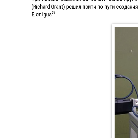
(Richard Grant) решил пойти по пути создан
®
E
от igus
.