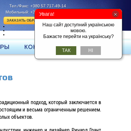
Тел./Факс: +380 57 717-49-14
Мобильный: +380 50 401-26-25
Увага!
ЗАКАЗАТЬ ОБРАТНЫЙ ЗВОНОК
Наш сайт доступний українською
UK
мовою.
RU
DE
Бажаєте перейти на українську?
ЁРЫ
КОНТАКТЫ
ТАК
НІ
тов
радиционный подход, который заключается в
гостоящим и весьма ограниченным решением.
олых объектов.
ндустрии, инженер и дизайнер Ричард Грант