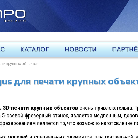
АС
КАТАЛОГ
НОВОСТИ
ПАРТН
чати крупных объектов
igus для печати крупных объек
3D-печати крупных объектов
ть
очень привлекательна. Т
уя 5-осевой фрезерный станок, является медленным, доро
резерованием является то, что возможно изготовление п
ых моделей и специальных элементов для театральной и