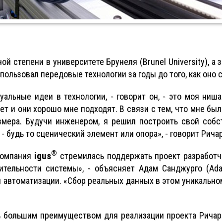
 степени в университете Брунеля (Brunel University), а 
использовал передовые технологии за годы до того, как оно
альные идеи в технологии, - говорит он, - это моя ниш
ет и они хорошо мне подходят. В связи с тем, что мне б
азмера. Будучи инженером, я решил построить свой соб
 - будь то сценический элемент или опора», - говорит Рича
®
igus
компания
стремилась поддержать проект разработчи
тельности системы», - объясняет Адам Санджурго (Adam
автоматизации. «Сбор реальных данных в этом уникально
 большим преимуществом для реализации проекта Ричарда