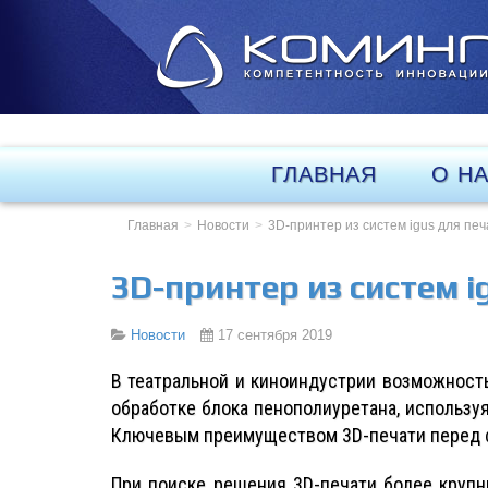
ГЛАВНАЯ
О Н
Главная
Новости
3D-принтер из систем igus для пе
3D-принтер из систем 
Новости
17 сентября 2019
В театральной и киноиндустрии возможнос
обработке блока пенополиуретана, использ
Ключевым преимуществом 3D-печати перед ф
При поиске решения 3D-печати более крупн