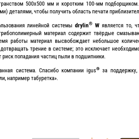
транством 500x500 мм и коротким 100-мм подборщиком.
и) деталями, чтобы получить область печати приблизител
®
drylin
W
льзования линейной системы
является то, ч
т трибополимерный материал содержит твёрдые смазыва
ремя работы материал высвобождает небольшое количе
дотвращать трение в системе; это исключает необходимо
т риск попадания частиц пыли в подшипники.
®
нная система. Спасибо компании igus
за поддержку, 
и, например табуретка».