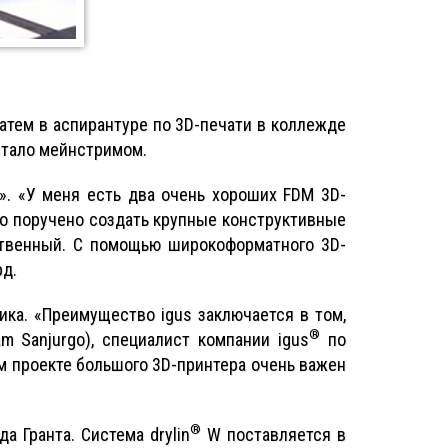
затем в аспирантуре по 3D-печати в коллежде
 стало мейнстримом.
а». «У меня есть два очень хороших FDM 3D-
ыло поручено создать крупные конструктивные
ственный. С помощью широкоформатного 3D-
рд.
ка. «Преимущество igus заключается в том,
®
 Sanjurgo), специалист компании igus
по
м проекте большого 3D-принтера очень важен
®
 Гранта. Система drylin
W поставляется в