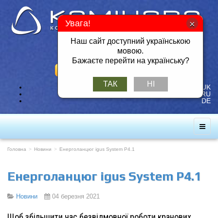
Увага!
Наш сайт доступний українською
Тел./Факс: +380 57 717-49-14
мовою.
Мобільний: +380 50 401-26-25
Бажаєте перейти на українську?
ЗАМОВИТИ ЗВОРОТНІЙ ДЗВІНОК
ТАК
НІ
UK
RU
DE
Головна
Новини
Енерголанцюг igus System P4.1
Енерголанцюг igus System P4.1
Новини
04 березня 2021
Щоб збільшити час безвідмовної роботи кранових